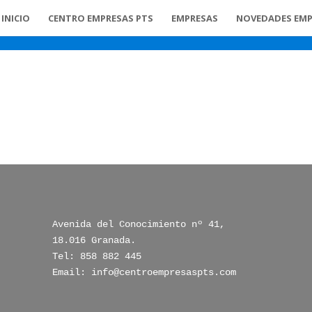
INICIO
CENTRO EMPRESAS PTS
EMPRESAS
NOVEDADES EMP
Avenida del Conocimiento nº 41, 
18.016 Granada.

Tel: 858 882 445

Email: info@centroempresaspts.com