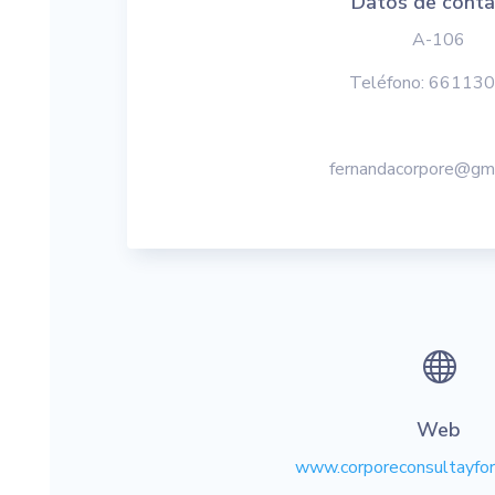
Datos de cont
A-106
Teléfono: 66113
fernandacorpore@gm

Web
www.corporeconsultayfo